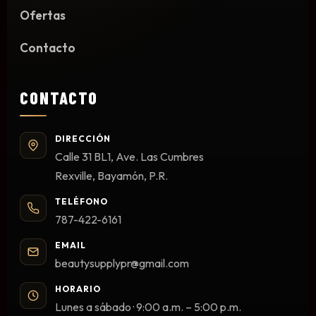
Limpieza y Desinfección
Ofertas
Peines, Cepillos y Capas
Contacto
Blowers
Otros
CONTACTO
DIRECCIÓN
Nail Drills
Calle 31 BL1, Ave. Las Cumbres
Monómeros
Rexville, Bayamón, P.R.
Acrílicos y Colecciones
TELÉFONO
Esmaltes y Gel Remover
787-422-6161
Top, Base, Builder y Polygel
EMAIL
Pinceles
beautysupplypr@gmail.com
Lámparas de Secado
Nail Tips, Gel Tips y Pegas
HORARIO
Lunes a sábado · 9:00 a.m. – 5:00 p.m.
Primer y Antifungal