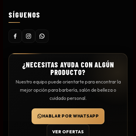
Mesas y Maletas
SÍGUENOS
Herramientas y Accesorios
Máquinas de Pedicura
Removedor de Callos
¿NECESITAS AYUDA CON ALGÚN
Cremas y Scrubs
PRODUCTO?
Otros
Equipos y Más
Nuestro equipo puede orientarte para encontrar la
mejor opción para barbería, salón de belleza o
Lo Nuevo
cuidado personal.
Ofertas
HABLAR POR WHATSAPP
VER OFERTAS