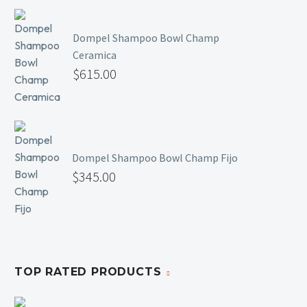
Mesas y Maletas
Herramientas y Accesorios
Dompel Shampoo Bowl Champ
Ceramica
$
615.00
Máquinas de Pedicura
Removedor de Callos
Cremas y Scrubs
Otros
Dompel Shampoo Bowl Champ Fijo
$
345.00
Equipos y Más
Lo Nuevo
Ofertas
TOP RATED PRODUCTS