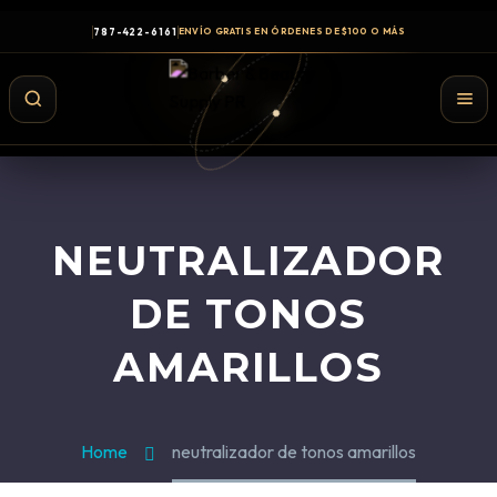
787-422-6161
ENVÍO GRATIS EN ÓRDENES DE $100 O MÁS
NEUTRALIZADOR
DE TONOS
AMARILLOS
Shampoo y Conditioner
Productos de Styling
Home
neutralizador de tonos amarillos
Hair Spray