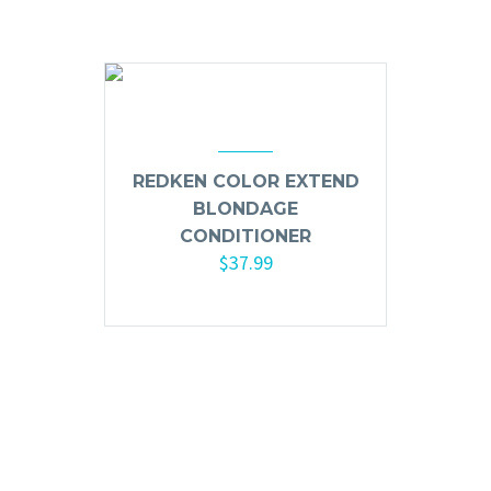
Mousse, Gels y Styling
Protector de Calor
Fortalecimiento
Tratamientos
Tintes
Blowers, Planchas y Tenazas
REDKEN COLOR EXTEND
Cepillos y Accesorios
BLONDAGE
CONDITIONER
Extensión de Cabello
$
37.99
Otros
Añadir al carrito
Máquinas y Trimmers
Tijeras y Portanavajas
Barba, Aftershaves y Shaving
Ceras, Gels, Spray y Mousse