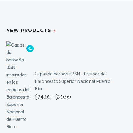
Limpieza y Desinfección
Peines, Cepillos y Capas
Blowers
NEW PRODUCTS
Otros
Nail Drills
Monómeros
Capas de barberia BSN - Equipos del
Acrílicos y Colecciones
Baloncesto Superior Nacional Puerto
Esmaltes y Gel Remover
Rico
Top, Base, Builder y Polygel
$
24.99
-
$
29.99
Pinceles
Lámparas de Secado
Nail Tips, Gel Tips y Pegas
Primer y Antifungal