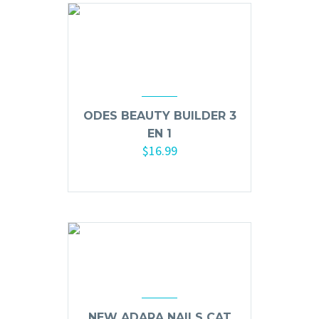
Hair Spray
Mousse, Gels y Styling
Protector de Calor
Fortalecimiento
Tratamientos
ODES BEAUTY BUILDER 3
Tintes
EN 1
Blowers, Planchas y Tenazas
$
16.99
Cepillos y Accesorios
Añadir al carrito
Extensión de Cabello
Otros
Máquinas y Trimmers
Tijeras y Portanavajas
NEW ADARA NAILS CAT
Barba, Aftershaves y Shaving