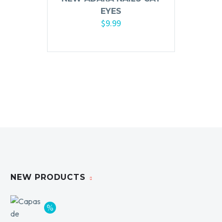
EYES
Ceras, Gels, Spray y Mousse
$
9.99
Limpieza y Desinfección
Añadir al carrito
Peines, Cepillos y Capas
Blowers
Otros
Nail Drills
Monómeros
Acrílicos y Colecciones
Esmaltes y Gel Remover
NEW PRODUCTS
Top, Base, Builder y Polygel
Pinceles
Lámparas de Secado
Nail Tips, Gel Tips y Pegas