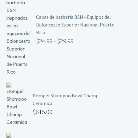
Primer y Antifungal
Capas de barberia BSN - Equipos del
Mesas y Maletas
Baloncesto Superior Nacional Puerto
Herramientas y Accesorios
Rico
$
24.99
-
$
29.99
Máquinas de Pedicura
Removedor de Callos
Cremas y Scrubs
Otros
Equipos y Más
Dompel Shampoo Bowl Champ
Lo Nuevo
Ceramica
Ofertas
$
615.00