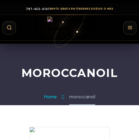
787-422-6161
ENVÍO GRATIS EN ÓRDENES DE $100 O MÁS
MOROCCANOIL
Home
moroccanoil
Shampoo y Conditioner
Productos de Styling
Hair Spray