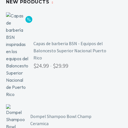
NEW PRODUCTS
Limpieza y Desinfección
Peines, Cepillos y Capas
Blowers
Otros
Capas de barberia BSN - Equipos del
Baloncesto Superior Nacional Puerto
Nail Drills
Rico
$
24.99
-
$
29.99
Monómeros
Acrílicos y Colecciones
Esmaltes y Gel Remover
Top, Base, Builder y Polygel
Pinceles
Lámparas de Secado
Nail Tips, Gel Tips y Pegas
Dompel Shampoo Bowl Champ
Ceramica
Primer y Antifungal