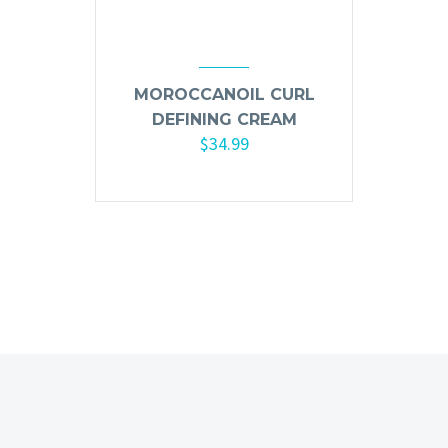
Mousse, Gels y Styling
Protector de Calor
Fortalecimiento
MOROCCANOIL CURL
Tratamientos
DEFINING CREAM
Tintes
$
34.99
Blowers, Planchas y Tenazas
Añadir al carrito
Cepillos y Accesorios
Extensión de Cabello
Otros
Máquinas y Trimmers
Tijeras y Portanavajas
Barba, Aftershaves y Shaving
Ceras, Gels, Spray y Mousse