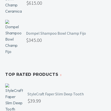
$
615.00
Mesas y Maletas
Herramientas y Accesorios
Dompel Shampoo Bowl Champ Fijo
Máquinas de Pedicura
$
345.00
Removedor de Callos
Cremas y Scrubs
Otros
Equipos y Más
Lo Nuevo
TOP RATED PRODUCTS
Ofertas
StyleCraft Faper Slim Deep Tooth
$
39.99