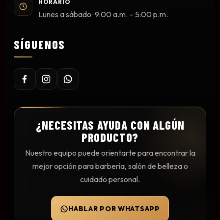
HORARIO
Mesas y Maletas
Lunes a sábado · 9:00 a.m. – 5:00 p.m.
Herramientas y Accesorios
SÍGUENOS
Máquinas de Pedicura
Removedor de Callos
Cremas y Scrubs
Otros
¿NECESITAS AYUDA CON ALGÚN
Equipos y Más
PRODUCTO?
Lo Nuevo
Nuestro equipo puede orientarte para encontrar la
Ofertas
mejor opción para barbería, salón de belleza o
cuidado personal.
HABLAR POR WHATSAPP