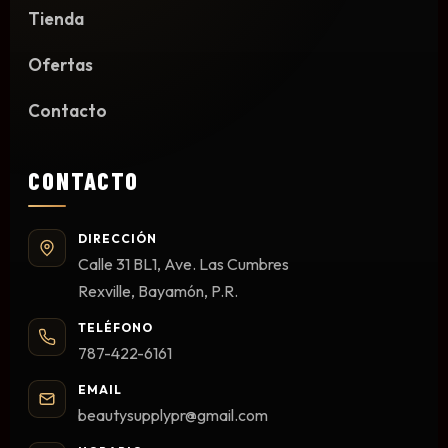
Tienda
Limpieza y Desinfección
Peines, Cepillos y Capas
Ofertas
Blowers
Otros
Contacto
CONTACTO
Nail Drills
Monómeros
DIRECCIÓN
Calle 31 BL1, Ave. Las Cumbres
Acrílicos y Colecciones
Rexville, Bayamón, P.R.
Esmaltes y Gel Remover
Top, Base, Builder y Polygel
TELÉFONO
Pinceles
787-422-6161
Lámparas de Secado
EMAIL
Nail Tips, Gel Tips y Pegas
beautysupplypr@gmail.com
Primer y Antifungal