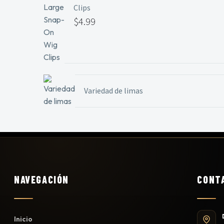
Clips
$
4.99
Variedad de limas
NAVEGACIÓN
CONT
Inicio