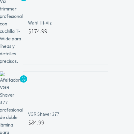
hasta
$29.99
Wahl Hi-Viz
El
$
174.99
precio
El
original
precio
era:
actual
$184.99.
es:
$174.99.
VGR Shaver 377
El
$
84.99
precio
El