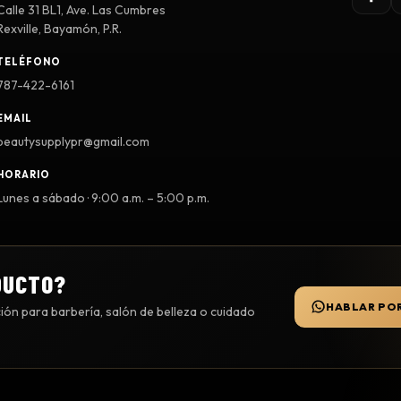
Calle 31 BL1, Ave. Las Cumbres
Rexville, Bayamón, P.R.
TELÉFONO
787-422-6161
EMAIL
beautysupplypr@gmail.com
HORARIO
Lunes a sábado · 9:00 a.m. – 5:00 p.m.
DUCTO?
HABLAR PO
ón para barbería, salón de belleza o cuidado