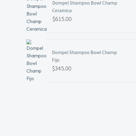
Dompel Shampoo Bowl Champ
hasta
Ceramica
$29.99
$
615.00
Dompel Shampoo Bowl Champ
Fijo
$
345.00