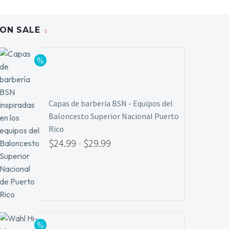
ON SALE
Capas de barberia BSN - Equipos del
Baloncesto Superior Nacional Puerto
Rico
$
24.99
-
$
29.99
Rango
de
precios:
desde
$24.99