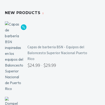
Limpieza y Desinfección
Peines, Cepillos y Capas
NEW PRODUCTS
Blowers
Otros
Capas de barberia BSN - Equipos del
Nail Drills
Baloncesto Superior Nacional Puerto
Monómeros
Rico
Acrílicos y Colecciones
$
24.99
-
$
29.99
Esmaltes y Gel Remover
Top, Base, Builder y Polygel
Pinceles
Lámparas de Secado
Nail Tips, Gel Tips y Pegas
Primer y Antifungal