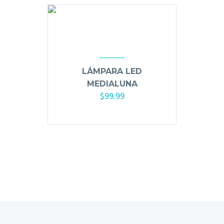
Mousse, Gels y Styling
Protector de Calor
Fortalecimiento
Tratamientos
Tintes
LÁMPARA LED
Blowers, Planchas y Tenazas
MEDIALUNA
$
99.99
Cepillos y Accesorios
Extensión de Cabello
Añadir al carrito
Otros
Máquinas y Trimmers
Tijeras y Portanavajas
Barba, Aftershaves y Shaving
Ceras, Gels, Spray y Mousse