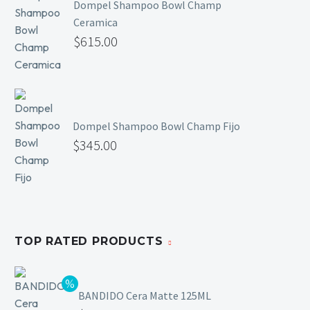
Dompel Shampoo Bowl Champ
Mesas y Maletas
Ceramica
Herramientas y Accesorios
$
615.00
Máquinas de Pedicura
Removedor de Callos
Dompel Shampoo Bowl Champ Fijo
Cremas y Scrubs
$
345.00
Otros
Equipos y Más
Lo Nuevo
Ofertas
TOP RATED PRODUCTS
BANDIDO Cera Matte 125ML