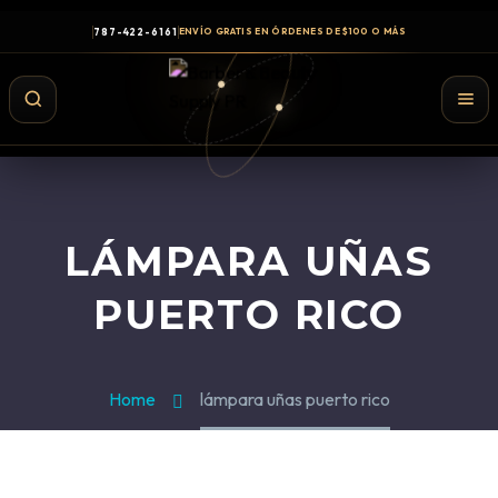
787-422-6161
ENVÍO GRATIS EN ÓRDENES DE $100 O MÁS
LÁMPARA UÑAS
PUERTO RICO
Home
lámpara uñas puerto rico
Shampoo y Conditioner
Productos de Styling
Hair Spray