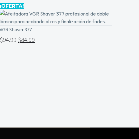
¡OFERTA!
VGR Shaver 377
$
94.99
$
84.99