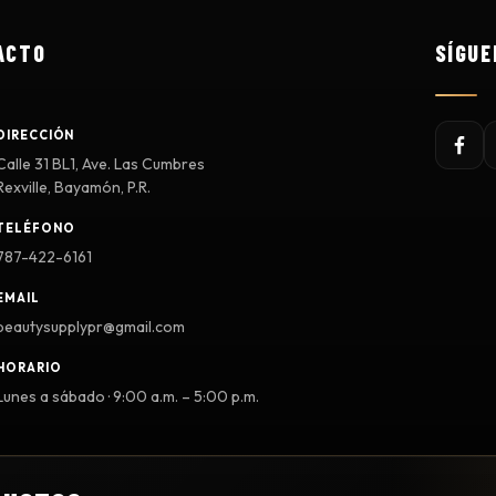
ACTO
SÍGUE
DIRECCIÓN
Calle 31 BL1, Ave. Las Cumbres
Rexville, Bayamón, P.R.
TELÉFONO
787-422-6161
EMAIL
beautysupplypr@gmail.com
HORARIO
Lunes a sábado · 9:00 a.m. – 5:00 p.m.