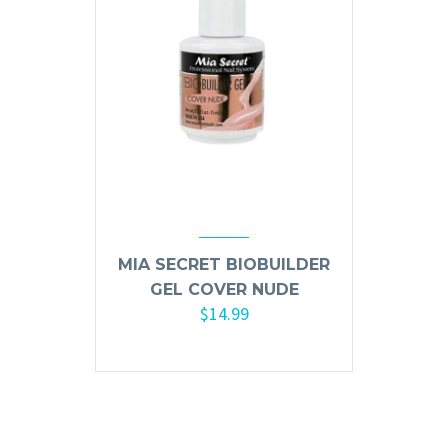
Ceras, Gels, Spray y Mousse
Limpieza y Desinfección
Peines, Cepillos y Capas
Blowers
Otros
Nail Drills
MIA SECRET BIOBUILDER
Monómeros
GEL COVER NUDE
Acrílicos y Colecciones
$
14.99
Esmaltes y Gel Remover
Añadir al carrito
Top, Base, Builder y Polygel
Pinceles
Lámparas de Secado
Nail Tips, Gel Tips y Pegas