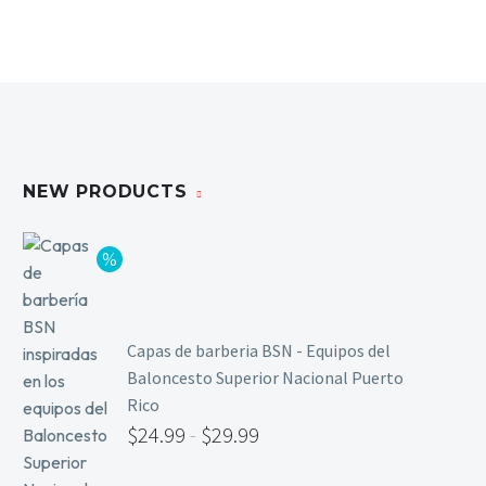
Primer y Antifungal
Mesas y Maletas
Herramientas y Accesorios
NEW PRODUCTS
Máquinas de Pedicura
Removedor de Callos
Cremas y Scrubs
Otros
Equipos y Más
Capas de barberia BSN - Equipos del
Lo Nuevo
Baloncesto Superior Nacional Puerto
Ofertas
Rico
$
24.99
-
$
29.99