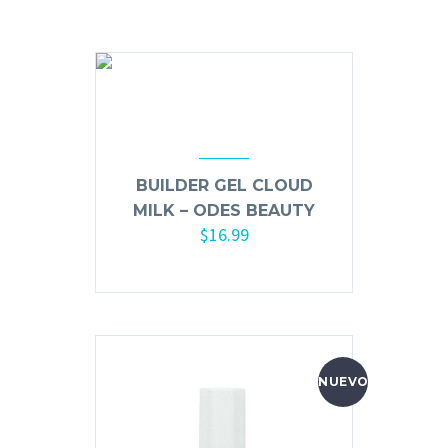
Hair Spray
Mousse, Gels y Styling
Protector de Calor
Fortalecimiento
Tratamientos
Tintes
BUILDER GEL CLOUD
Blowers, Planchas y Tenazas
MILK – ODES BEAUTY
$
16.99
Cepillos y Accesorios
Extensión de Cabello
Añadir al carrito
Otros
NUEVO
Máquinas y Trimmers
Tijeras y Portanavajas
Barba, Aftershaves y Shaving