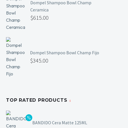
Dompel Shampoo Bowl Champ
Mesas y Maletas
Ceramica
Herramientas y Accesorios
$
615.00
Máquinas de Pedicura
Removedor de Callos
Dompel Shampoo Bowl Champ Fijo
Cremas y Scrubs
$
345.00
Otros
Equipos y Más
Lo Nuevo
Ofertas
TOP RATED PRODUCTS
BANDIDO Cera Matte 125ML