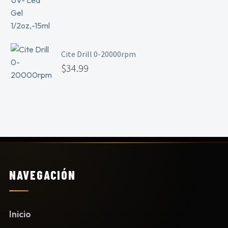
Cite Drill 0-20000rpm
$
34.99
NAVEGACIÓN
Inicio