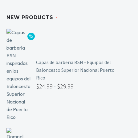
Limpieza y Desinfección
Peines, Cepillos y Capas
NEW PRODUCTS
Blowers
Otros
Nail Drills
Capas de barberia BSN - Equipos del
Baloncesto Superior Nacional Puerto
Monómeros
Rico
Acrílicos y Colecciones
$
24.99
-
$
29.99
Esmaltes y Gel Remover
Top, Base, Builder y Polygel
Pinceles
Lámparas de Secado
Nail Tips, Gel Tips y Pegas
Primer y Antifungal