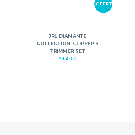
¡OFERTA!
Mousse, Gels y Styling
Protector de Calor
Fortalecimiento
Tratamientos
JRL DIAMANTE
Tintes
COLLECTION: CLIPPER +
Blowers, Planchas y Tenazas
TRIMMER SET
Cepillos y Accesorios
$
450.00
Extensión de Cabello
Añadir al carrito
Otros
Máquinas y Trimmers
Tijeras y Portanavajas
Barba, Aftershaves y Shaving
Ceras, Gels, Spray y Mousse