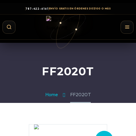
787-422-6161
ENVÍO GRATIS EN ÓRDENES DE $100 O MÁS
FF2020T
Home
FF2020T
Shampoo y Conditioner
Productos de Styling
Hair Spray