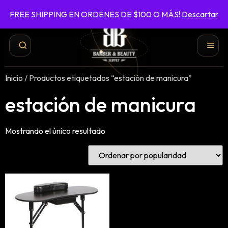
FREE SHIPPING EN ORDENES DE $100 O MÁS!
Descartar
787-422-6161
ENVÍO GRATIS EN ÓRDENES DE $100 O MÁS
Inicio
/ Productos etiquetados “estación de manicura”
estación de manicura
Mostrando el único resultado
Shampoo y Conditioner
Productos de Styling
Hair Spray