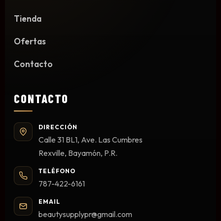
Limpieza y Desinfección
Tienda
Peines, Cepillos y Capas
Blowers
Ofertas
Otros
Contacto
CONTACTO
Nail Drills
Monómeros
DIRECCIÓN
Acrílicos y Colecciones
Calle 31 BL1, Ave. Las Cumbres
Esmaltes y Gel Remover
Rexville, Bayamón, P.R.
Top, Base, Builder y Polygel
TELÉFONO
Pinceles
787-422-6161
Lámparas de Secado
Nail Tips, Gel Tips y Pegas
EMAIL
beautysupplypr@gmail.com
Primer y Antifungal