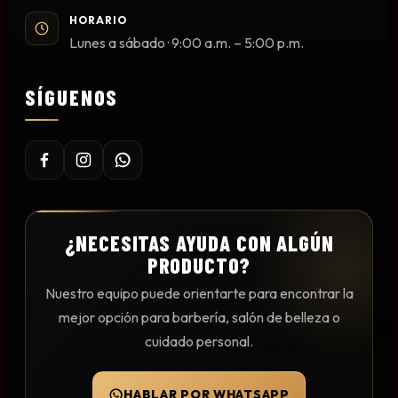
Mesas y Maletas
HORARIO
Lunes a sábado · 9:00 a.m. – 5:00 p.m.
Herramientas y Accesorios
SÍGUENOS
Máquinas de Pedicura
Removedor de Callos
Cremas y Scrubs
Otros
Equipos y Más
¿NECESITAS AYUDA CON ALGÚN
PRODUCTO?
Lo Nuevo
Ofertas
Nuestro equipo puede orientarte para encontrar la
mejor opción para barbería, salón de belleza o
cuidado personal.
HABLAR POR WHATSAPP