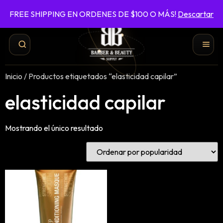
FREE SHIPPING EN ORDENES DE $100 O MÁS!
Descartar
787-422-6161
ENVÍO GRATIS EN ÓRDENES DE $100 O MÁS
Inicio
/ Productos etiquetados “elasticidad capilar”
elasticidad capilar
Mostrando el único resultado
Shampoo y Conditioner
Productos de Styling
Hair Spray