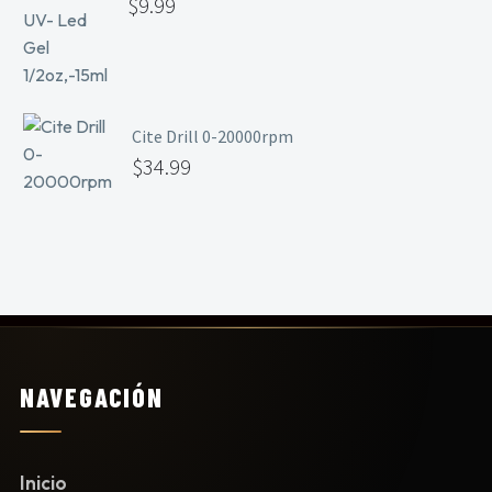
$
9.99
Cite Drill 0-20000rpm
$
34.99
NAVEGACIÓN
Inicio