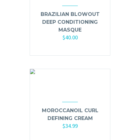
Ceras, Gels, Spray y Mousse
BRAZILIAN BLOWOUT
Limpieza y Desinfección
DEEP CONDITIONING
Peines, Cepillos y Capas
MASQUE
Blowers
$
40.00
Otros
Añadir al carrito
Nail Drills
Monómeros
Acrílicos y Colecciones
Esmaltes y Gel Remover
MOROCCANOIL CURL
Top, Base, Builder y Polygel
DEFINING CREAM
Pinceles
$
34.99
Lámparas de Secado
Añadir al carrito
Nail Tips, Gel Tips y Pegas