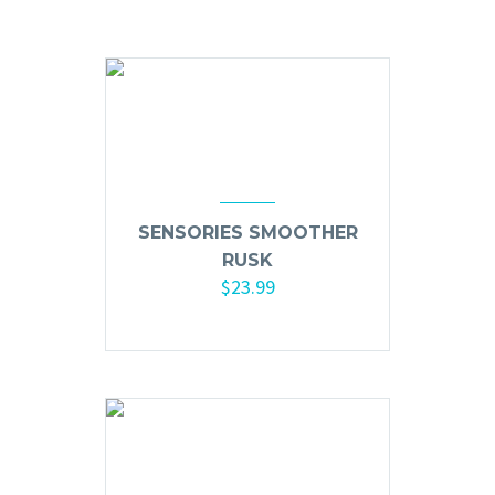
Hair Spray
Mousse, Gels y Styling
Protector de Calor
Fortalecimiento
Tratamientos
Tintes
Blowers, Planchas y Tenazas
SENSORIES SMOOTHER
Cepillos y Accesorios
RUSK
$
23.99
Extensión de Cabello
Añadir al carrito
Otros
Máquinas y Trimmers
Tijeras y Portanavajas
Barba, Aftershaves y Shaving