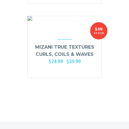
Primer y Antifungal
Mesas y Maletas
Herramientas y Accesorios
SIN
STOCK
MIZANI TRUE TEXTURES
Máquinas de Pedicura
CURLS, COILS & WAVES
$
24.99
$
39.99
-
Removedor de Callos
Cremas y Scrubs
Otros
Equipos y Más
Lo Nuevo
Ofertas