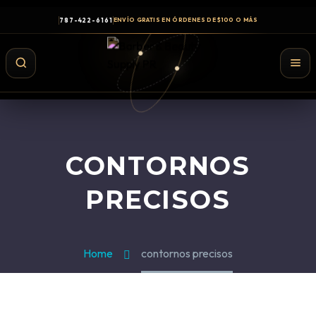
787-422-6161
ENVÍO GRATIS EN ÓRDENES DE $100 O MÁS
CONTORNOS
PRECISOS
Home
contornos precisos
Shampoo y Conditioner
Productos de Styling
Hair Spray