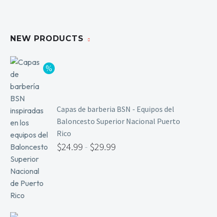
Limpieza y Desinfección
Peines, Cepillos y Capas
Blowers
NEW PRODUCTS
Otros
Nail Drills
Capas de barberia BSN - Equipos del
Monómeros
Baloncesto Superior Nacional Puerto
Acrílicos y Colecciones
Rico
Esmaltes y Gel Remover
$
24.99
-
$
29.99
Top, Base, Builder y Polygel
Pinceles
Lámparas de Secado
Nail Tips, Gel Tips y Pegas
Primer y Antifungal