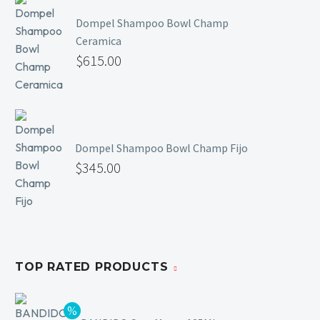
Mesas y Maletas
Dompel Shampoo Bowl Champ
Herramientas y Accesorios
Ceramica
$
615.00
Máquinas de Pedicura
Removedor de Callos
Cremas y Scrubs
Dompel Shampoo Bowl Champ Fijo
Otros
$
345.00
Equipos y Más
Lo Nuevo
Ofertas
TOP RATED PRODUCTS