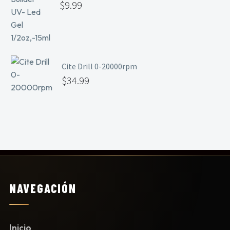
$
9.99
Cite Drill 0-20000rpm
$
34.99
NAVEGACIÓN
Inicio