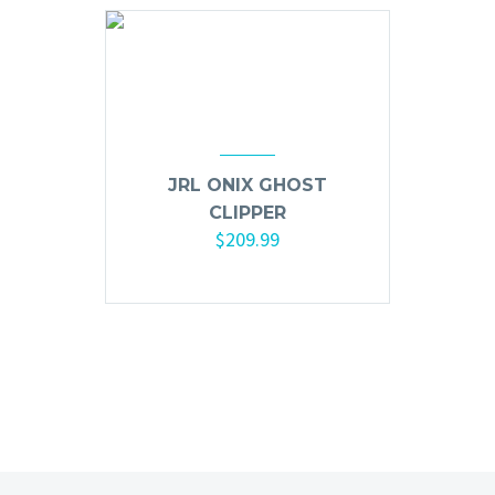
Mousse, Gels y Styling
Protector de Calor
Fortalecimiento
Tratamientos
Tintes
Blowers, Planchas y Tenazas
JRL ONIX GHOST
Cepillos y Accesorios
CLIPPER
$
209.99
Extensión de Cabello
Añadir al carrito
Otros
Máquinas y Trimmers
Tijeras y Portanavajas
Barba, Aftershaves y Shaving
Ceras, Gels, Spray y Mousse