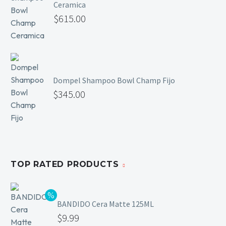
Ceramica
Mesas y Maletas
$
615.00
Herramientas y Accesorios
Máquinas de Pedicura
Dompel Shampoo Bowl Champ Fijo
Removedor de Callos
$
345.00
Cremas y Scrubs
Otros
Equipos y Más
Lo Nuevo
Ofertas
TOP RATED PRODUCTS
BANDIDO Cera Matte 125ML
$
9.99