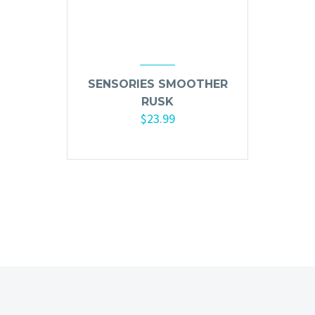
Mousse, Gels y Styling
Protector de Calor
Fortalecimiento
Tratamientos
SENSORIES SMOOTHER
Tintes
RUSK
Blowers, Planchas y Tenazas
$
23.99
Cepillos y Accesorios
Añadir al carrito
Extensión de Cabello
Otros
Máquinas y Trimmers
Tijeras y Portanavajas
Barba, Aftershaves y Shaving
Ceras, Gels, Spray y Mousse