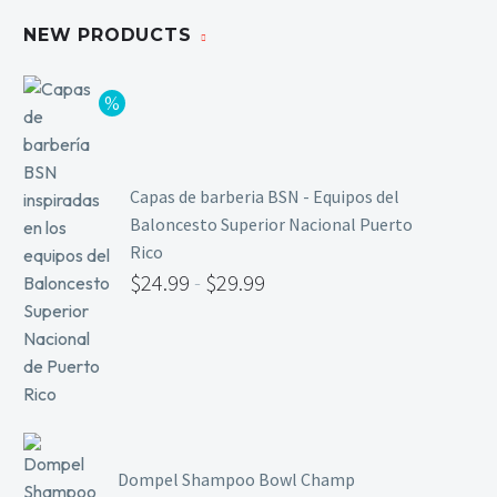
Limpieza y Desinfección
NEW PRODUCTS
Peines, Cepillos y Capas
Blowers
Otros
Capas de barberia BSN - Equipos del
Nail Drills
Baloncesto Superior Nacional Puerto
Rico
Monómeros
$
24.99
-
$
29.99
Acrílicos y Colecciones
Esmaltes y Gel Remover
Top, Base, Builder y Polygel
Pinceles
Lámparas de Secado
Nail Tips, Gel Tips y Pegas
Dompel Shampoo Bowl Champ
Primer y Antifungal