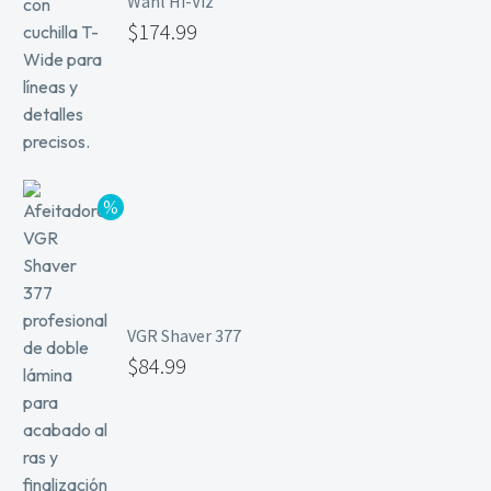
Wahl Hi-Viz
$
174.99
VGR Shaver 377
$
84.99