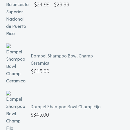
$
24.99
-
$
29.99
Mesas y Maletas
Herramientas y Accesorios
Máquinas de Pedicura
Removedor de Callos
Dompel Shampoo Bowl Champ
Cremas y Scrubs
Ceramica
Otros
$
615.00
Equipos y Más
Lo Nuevo
Ofertas
Dompel Shampoo Bowl Champ Fijo
$
345.00