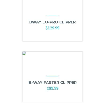
Mousse, Gels y Styling
Protector de Calor
Fortalecimiento
BWAY LO-PRO CLIPPER
Tratamientos
$
129.99
Tintes
Añadir al carrito
Blowers, Planchas y Tenazas
Cepillos y Accesorios
Extensión de Cabello
Otros
Máquinas y Trimmers
B-WAY FASTER CLIPPER
$
89.99
Tijeras y Portanavajas
Barba, Aftershaves y Shaving
Añadir al carrito
Ceras, Gels, Spray y Mousse