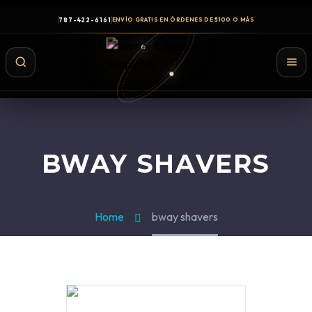
787-422-6161
ENVÍO GRATIS EN ÓRDENES DE $100 O MÁS
BWAY SHAVERS
Home
bway shavers
Shampoo y Conditioner
Productos de Styling
Hair Spray