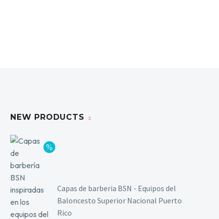
Limpieza y Desinfección
Peines, Cepillos y Capas
Blowers
Otros
Nail Drills
Monómeros
NEW PRODUCTS
Acrílicos y Colecciones
Esmaltes y Gel Remover
Top, Base, Builder y Polygel
Pinceles
Lámparas de Secado
Capas de barberia BSN - Equipos del
Nail Tips, Gel Tips y Pegas
Baloncesto Superior Nacional Puerto
Primer y Antifungal
Rico