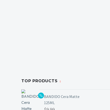
TOP PRODUCTS
BANDIDO Cera Matte
125ML
El
$
9.99