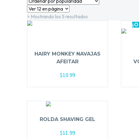
> Mostrando los 5 resultados
Ordenado
por
¡O
popularidad
HAIRY MONKEY NAVAJAS
AFEITAR
V
$
10.99
Añadir al carrito
ROLDA SHAVING GEL
$
11.99