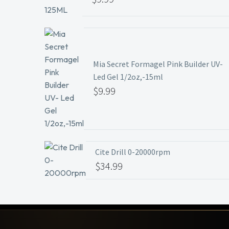
precio
El
original
precio
era:
actual
$11.99.
es:
Mia Secret Formagel Pink Builder UV-
$9.99.
Led Gel 1/2oz,-15ml
$
9.99
Cite Drill 0-20000rpm
$
34.99