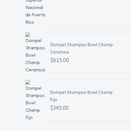
Rango
de
precios:
desde
$24.99
Dompel Shampoo Bowl Champ
hasta
Ceramica
$29.99
$
615.00
Dompel Shampoo Bowl Champ
Fijo
$
345.00