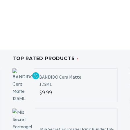
TOP RATED PRODUCTS
BANDIDO Cera Matte
125ML
El
$
9.99
precio
El
original
precio
era:
actual
$11.99.
es:
Mia Secret Formagel Pink Builder UV-