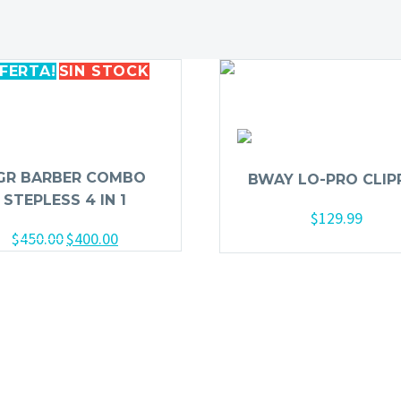
FERTA!
SIN
STOCK
GR BARBER COMBO
BWAY LO-PRO CLIP
STEPLESS 4 IN 1
$
129.99
$
450.00
$
400.00
El
El
Añadir al carrito
precio
precio
original
actual
era:
es:
$450.00.
$400.00.