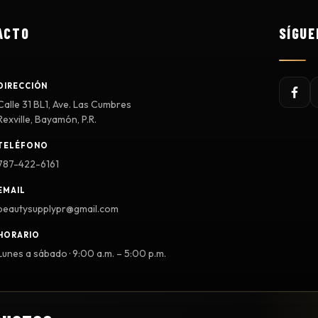
ACTO
SÍGUE
DIRECCIÓN
Calle 31 BL1, Ave. Las Cumbres
Rexville, Bayamón, P.R.
TELÉFONO
787-422-6161
EMAIL
beautysupplypr@gmail.com
HORARIO
Lunes a sábado · 9:00 a.m. – 5:00 p.m.