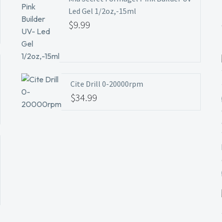
$9.99.
Led Gel 1/2oz,-15ml
$
9.99
Cite Drill 0-20000rpm
$
34.99