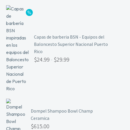
Limpieza y Desinfección
Peines, Cepillos y Capas
Blowers
Otros
Capas de barberia BSN - Equipos del
Baloncesto Superior Nacional Puerto
Rico
Nail Drills
$
24.99
-
$
29.99
Monómeros
Acrílicos y Colecciones
Esmaltes y Gel Remover
Top, Base, Builder y Polygel
Pinceles
Lámparas de Secado
Dompel Shampoo Bowl Champ
Nail Tips, Gel Tips y Pegas
Ceramica
$
615.00
Primer y Antifungal