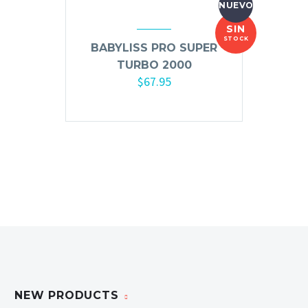
NUEVO
Mousse, Gels y Styling
SIN
Protector de Calor
STOCK
BABYLISS PRO SUPER
Fortalecimiento
TURBO 2000
Tratamientos
$
67.95
Tintes
Blowers, Planchas y Tenazas
Cepillos y Accesorios
Extensión de Cabello
Otros
Máquinas y Trimmers
Tijeras y Portanavajas
Barba, Aftershaves y Shaving
NEW PRODUCTS
Ceras, Gels, Spray y Mousse