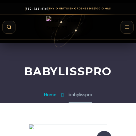
787-422-6161
ENVÍO GRATIS EN ÓRDENES DE $100 O MÁS
BABYLISSPRO
Home
babylisspro
Shampoo y Conditioner
Productos de Styling
Hair Spray