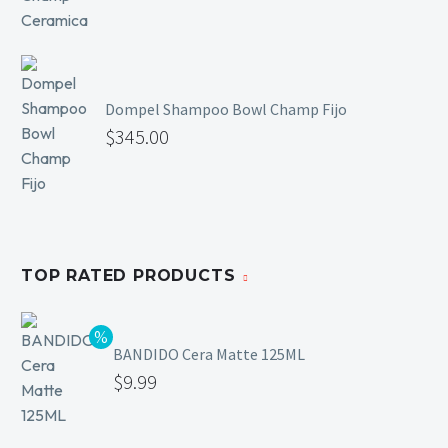
Mesas y Maletas
Herramientas y Accesorios
Dompel Shampoo Bowl Champ Fijo
$
345.00
Máquinas de Pedicura
Removedor de Callos
Cremas y Scrubs
Otros
Equipos y Más
TOP RATED PRODUCTS
Lo Nuevo
Ofertas
BANDIDO Cera Matte 125ML
$
9.99