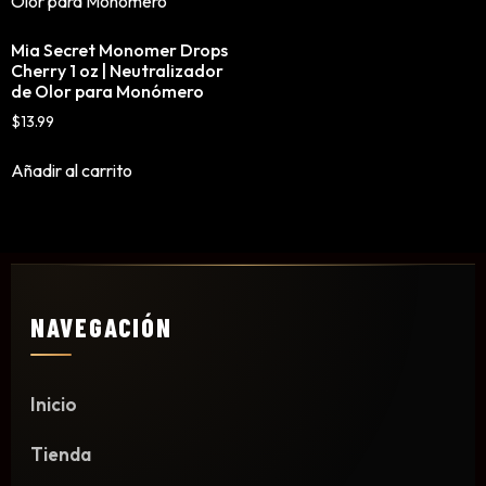
Mousse, Gels y Styling
Mia Secret Monomer Drops
Protector de Calor
Cherry 1 oz | Neutralizador
Fortalecimiento
de Olor para Monómero
Tratamientos
$
13.99
Tintes
Añadir al carrito
Blowers, Planchas y Tenazas
Cepillos y Accesorios
Extensión de Cabello
Otros
NAVEGACIÓN
Máquinas y Trimmers
Inicio
Tijeras y Portanavajas
Barba, Aftershaves y Shaving
Tienda
Ceras, Gels, Spray y Mousse