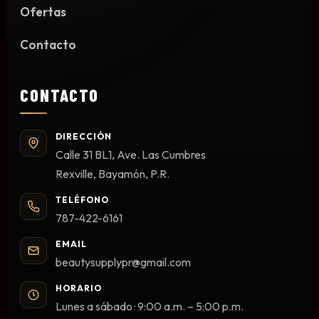
Ofertas
Limpieza y Desinfección
Peines, Cepillos y Capas
Contacto
Blowers
Otros
CONTACTO
DIRECCIÓN
Nail Drills
Calle 31 BL1, Ave. Las Cumbres
Monómeros
Rexville, Bayamón, P.R.
Acrílicos y Colecciones
TELÉFONO
Esmaltes y Gel Remover
787-422-6161
Top, Base, Builder y Polygel
EMAIL
Pinceles
beautysupplypr@gmail.com
Lámparas de Secado
HORARIO
Nail Tips, Gel Tips y Pegas
Lunes a sábado · 9:00 a.m. – 5:00 p.m.
Primer y Antifungal