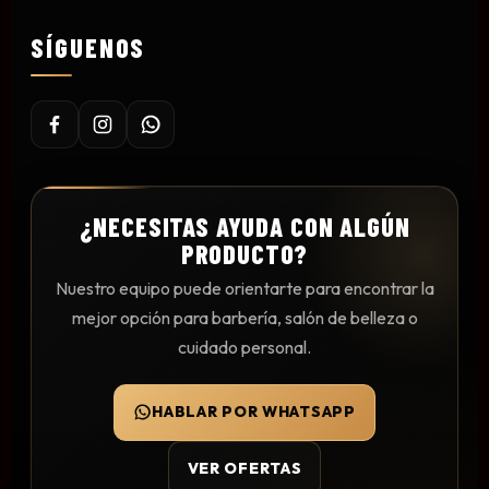
Mesas y Maletas
SÍGUENOS
Herramientas y Accesorios
Máquinas de Pedicura
Removedor de Callos
¿NECESITAS AYUDA CON ALGÚN
Cremas y Scrubs
PRODUCTO?
Otros
Nuestro equipo puede orientarte para encontrar la
Equipos y Más
mejor opción para barbería, salón de belleza o
Lo Nuevo
cuidado personal.
Ofertas
HABLAR POR WHATSAPP
VER OFERTAS