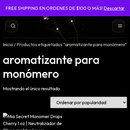
FREE SHIPPING EN ORDENES DE $100 O MÁS!
Descartar
787-422-6161
ENVÍO GRATIS EN ÓRDENES DE $100 O MÁS
Inicio
/ Productos etiquetados “aromatizante para monómero”
aromatizante para
monómero
Mostrando el único resultado
Shampoo y Conditioner
Productos de Styling
Hair Spray