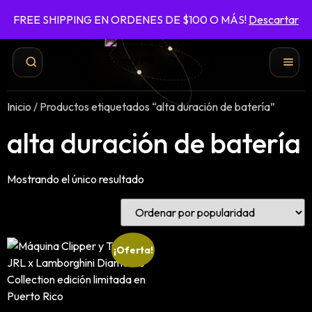
FREE SHIPPING EN ORDENES DE $100 O MÁS!
Descartar
787-422-6161
ENVÍO GRATIS EN ÓRDENES DE $100 O MÁS
Inicio
/ Productos etiquetados “alta duración de batería”
alta duración de batería
Mostrando el único resultado
¡Oferta!
Shampoo y Conditioner
Productos de Styling
Hair Spray