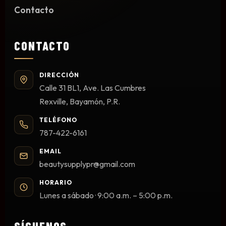
Contacto
Limpieza y Desinfección
Peines, Cepillos y Capas
Blowers
CONTACTO
Otros
DIRECCIÓN
Calle 31 BL1, Ave. Las Cumbres
Rexville, Bayamón, P.R.
Nail Drills
Monómeros
TELÉFONO
787-422-6161
Acrílicos y Colecciones
Esmaltes y Gel Remover
EMAIL
Top, Base, Builder y Polygel
beautysupplypr@gmail.com
Pinceles
HORARIO
Lámparas de Secado
Lunes a sábado · 9:00 a.m. – 5:00 p.m.
Nail Tips, Gel Tips y Pegas
Primer y Antifungal