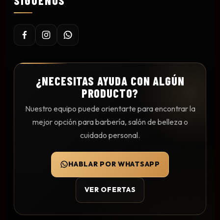
SÍGUENOS
Mesas y Maletas
Herramientas y Accesorios
Máquinas de Pedicura
¿NECESITAS AYUDA CON ALGÚN
Removedor de Callos
PRODUCTO?
Cremas y Scrubs
Nuestro equipo puede orientarte para encontrar la
Otros
mejor opción para barbería, salón de belleza o
Equipos y Más
cuidado personal.
Lo Nuevo
Ofertas
HABLAR POR WHATSAPP
VER OFERTAS