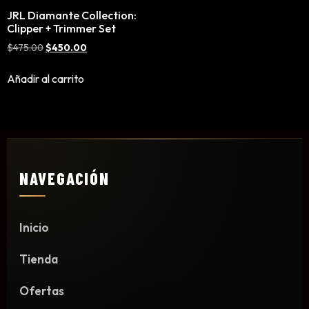
Mousse, Gels y Styling
JRL Diamante Collection:
Clipper + Trimmer Set
Protector de Calor
$
475.00
$
450.00
Fortalecimiento
Tratamientos
Añadir al carrito
Tintes
Blowers, Planchas y Tenazas
Cepillos y Accesorios
Extensión de Cabello
Otros
NAVEGACIÓN
Inicio
Máquinas y Trimmers
Tienda
Tijeras y Portanavajas
Barba, Aftershaves y Shaving
Ofertas
Ceras, Gels, Spray y Mousse