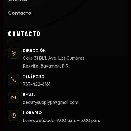
Limpieza y Desinfección
Contacto
Peines, Cepillos y Capas
Blowers
Otros
CONTACTO
DIRECCIÓN
Calle 31 BL1, Ave. Las Cumbres
Nail Drills
Rexville, Bayamón, P.R.
Monómeros
TELÉFONO
Acrílicos y Colecciones
787-422-6161
Esmaltes y Gel Remover
Top, Base, Builder y Polygel
EMAIL
beautysupplypr@gmail.com
Pinceles
Lámparas de Secado
HORARIO
Lunes a sábado · 9:00 a.m. – 5:00 p.m.
Nail Tips, Gel Tips y Pegas
Primer y Antifungal