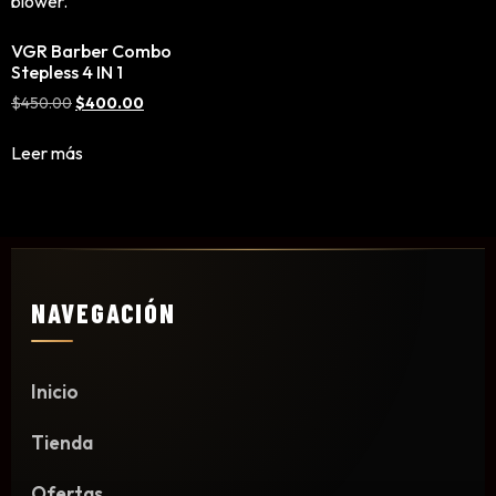
Mousse, Gels y Styling
VGR Barber Combo
Protector de Calor
Stepless 4 IN 1
Fortalecimiento
$
450.00
$
400.00
Tratamientos
Tintes
Leer más
Blowers, Planchas y Tenazas
Cepillos y Accesorios
Extensión de Cabello
Otros
NAVEGACIÓN
Máquinas y Trimmers
Inicio
Tijeras y Portanavajas
Tienda
Barba, Aftershaves y Shaving
Ceras, Gels, Spray y Mousse
Ofertas