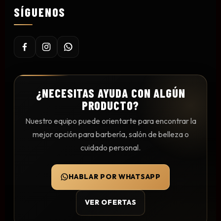
SÍGUENOS
Mesas y Maletas
Herramientas y Accesorios
Máquinas de Pedicura
Removedor de Callos
¿NECESITAS AYUDA CON ALGÚN
PRODUCTO?
Cremas y Scrubs
Otros
Nuestro equipo puede orientarte para encontrar la
Equipos y Más
mejor opción para barbería, salón de belleza o
Lo Nuevo
cuidado personal.
Ofertas
HABLAR POR WHATSAPP
VER OFERTAS