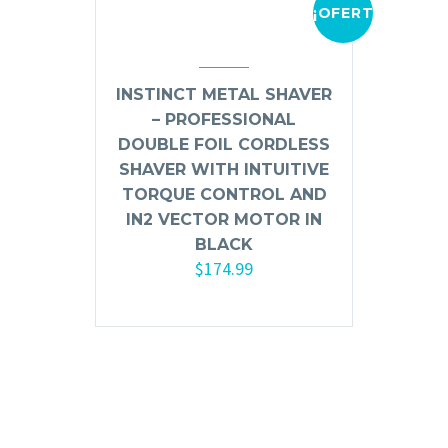
¡OFERTA!
Mousse, Gels y Styling
Protector de Calor
Fortalecimiento
INSTINCT METAL SHAVER
Tratamientos
– PROFESSIONAL
Tintes
DOUBLE FOIL CORDLESS
Blowers, Planchas y Tenazas
SHAVER WITH INTUITIVE
Cepillos y Accesorios
TORQUE CONTROL AND
Extensión de Cabello
IN2 VECTOR MOTOR IN
BLACK
Otros
$
174.99
Añadir al carrito
Máquinas y Trimmers
Tijeras y Portanavajas
Barba, Aftershaves y Shaving
Ceras, Gels, Spray y Mousse