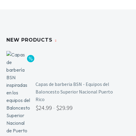
Limpieza y Desinfección
Peines, Cepillos y Capas
Blowers
Otros
NEW PRODUCTS
Nail Drills
Monómeros
Acrílicos y Colecciones
Capas de barberia BSN - Equipos del
Esmaltes y Gel Remover
Baloncesto Superior Nacional Puerto
Top, Base, Builder y Polygel
Rico
Pinceles
$
24.99
-
$
29.99
Lámparas de Secado
Nail Tips, Gel Tips y Pegas
Primer y Antifungal