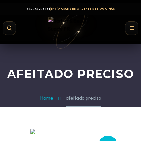
787-422-6161
ENVÍO GRATIS EN ÓRDENES DE $100 O MÁS
AFEITADO PRECISO
Home
afeitado preciso
Shampoo y Conditioner
Productos de Styling
Hair Spray