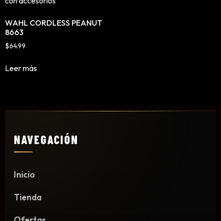
Mousse, Gels y Styling
WAHL CORDLESS PEANUT
Protector de Calor
8663
Fortalecimiento
$
64.99
Tratamientos
Tintes
Leer más
Blowers, Planchas y Tenazas
Cepillos y Accesorios
Extensión de Cabello
Otros
NAVEGACIÓN
Máquinas y Trimmers
Inicio
Tijeras y Portanavajas
Tienda
Barba, Aftershaves y Shaving
Ceras, Gels, Spray y Mousse
Ofertas