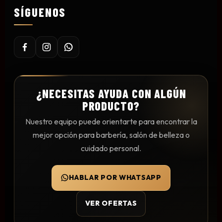
SÍGUENOS
Mesas y Maletas
Herramientas y Accesorios
Máquinas de Pedicura
Removedor de Callos
¿NECESITAS AYUDA CON ALGÚN
PRODUCTO?
Cremas y Scrubs
Otros
Nuestro equipo puede orientarte para encontrar la
Equipos y Más
mejor opción para barbería, salón de belleza o
Lo Nuevo
cuidado personal.
Ofertas
HABLAR POR WHATSAPP
VER OFERTAS