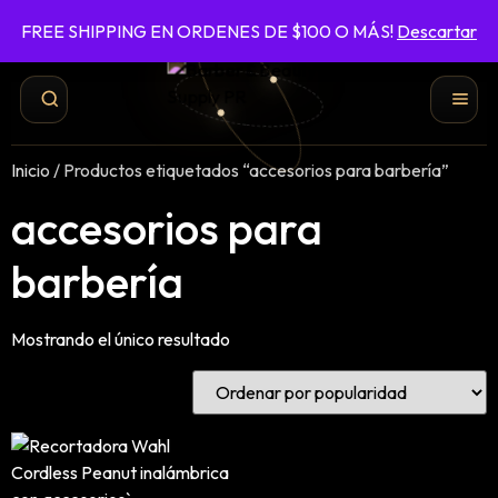
FREE SHIPPING EN ORDENES DE $100 O MÁS!
Descartar
787-422-6161
ENVÍO GRATIS EN ÓRDENES DE $100 O MÁS
Inicio
/ Productos etiquetados “accesorios para barbería”
accesorios para
barbería
Mostrando el único resultado
Shampoo y Conditioner
Productos de Styling
Hair Spray