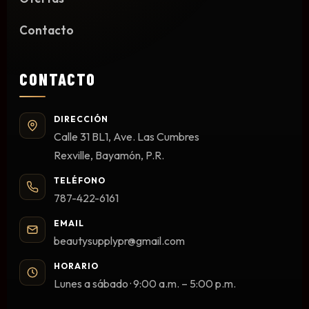
Limpieza y Desinfección
Contacto
Peines, Cepillos y Capas
Blowers
Otros
CONTACTO
DIRECCIÓN
Calle 31 BL1, Ave. Las Cumbres
Nail Drills
Rexville, Bayamón, P.R.
Monómeros
TELÉFONO
Acrílicos y Colecciones
787-422-6161
Esmaltes y Gel Remover
Top, Base, Builder y Polygel
EMAIL
beautysupplypr@gmail.com
Pinceles
Lámparas de Secado
HORARIO
Lunes a sábado · 9:00 a.m. – 5:00 p.m.
Nail Tips, Gel Tips y Pegas
Primer y Antifungal