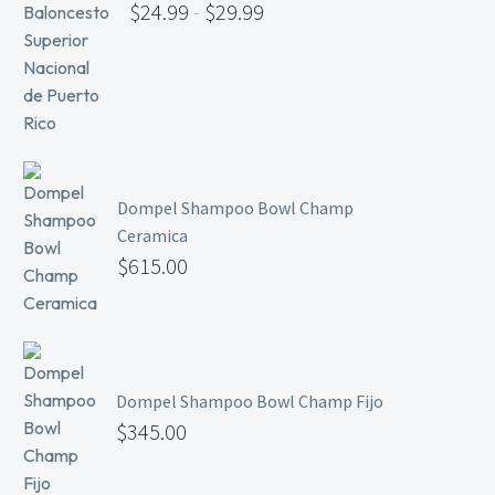
$
24.99
-
$
29.99
Primer y Antifungal
Mesas y Maletas
Herramientas y Accesorios
Máquinas de Pedicura
Dompel Shampoo Bowl Champ
Ceramica
Removedor de Callos
$
615.00
Cremas y Scrubs
Otros
Equipos y Más
Lo Nuevo
Ofertas
Dompel Shampoo Bowl Champ Fijo
$
345.00