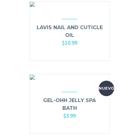
Hair Spray
Mousse, Gels y Styling
Protector de Calor
LAVIS NAIL AND CUTICLE
OIL
Fortalecimiento
$
10.99
Tratamientos
Añadir al carrito
Tintes
Blowers, Planchas y Tenazas
Cepillos y Accesorios
Extensión de Cabello
NUEVO
Otros
GEL-OHH JELLY SPA
BATH
$
3.99
Máquinas y Trimmers
Seleccionar opciones
Tijeras y Portanavajas
Barba, Aftershaves y Shaving