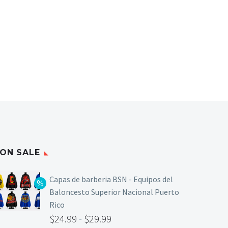
órmulas profesionales. Su línea incluye acrílicos de
para técnicas exigentes. En Puerto Rico, JC Beauty
 y acabados premium.
ON SALE
Capas de barberia BSN - Equipos del
Baloncesto Superior Nacional Puerto
Rico
$
24.99
-
$
29.99