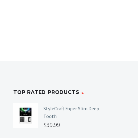
industria de uñas, reconocida por la calidad y estabilidad de sus f
duradero, bases, tops, herramientas y productos especializados 
s y profesionales que buscan resultados impecables, durabilidad
TOP RATED PRODUCTS
StyleCraft Faper Slim Deep
Tooth
$
39.99