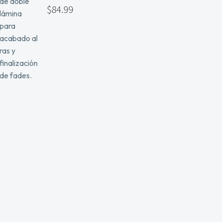
$
84.99